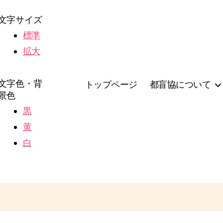
文字サイズ
標準
拡大
文字色・背
トップページ
都盲協について
景色
黒
黄
白