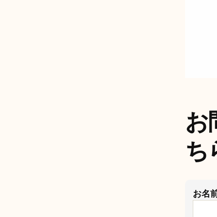
お
ち
お名