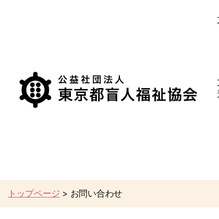
公
益
社
団
法
人
東
京
トップページ
>
お問い合わせ
都
盲