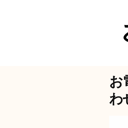
人
福
祉
協
会
お
わ